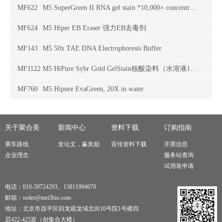
MF622
M5 SuperGreen II RNA gel stain *10,000× concentrate in DMSO* (Electrophoresis Grade)
MF624
M5 Hiper EB Eraser 强力EB去毒剂
MF143
M5 50x TAE DNA Electrophoresis Buffer
MF1122
M5 HiPure Sybr Gold GelStain核酸染料（水溶液10000x）
MF760
M5 Hipure EvaGreen, 20X in water
关于聚合美
新闻中心
资料下载
订购指南
乘车路线
发论文，赢奖励
宣传资料下载
开票信息
企业理念
服务站查询
试用装申请
电话：010-59724293、13811994670
邮箱：order@mei5bio.com
地址：北京市昌平区回龙观龙域北街10号院1号楼四
层422-425室（创集合大楼）